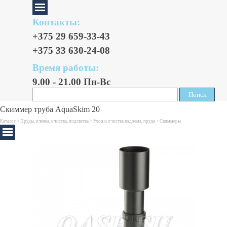
Контакты:
+375 29 659-33-43
+375 33 630-24-08
Время работы:
9.00 - 21.00 Пн-Вс
Поиск
Поиск
Скиммер труба AquaSkim 20
Каталог >
Пруды, пленка, очистка, подсветка
>
Уход и очистка водоема, пруда
>
Скиммеры