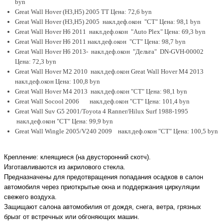
byn
Great Wall Hover (H3,H5) 2005 TT Цена: 72,6 byn
Great Wall Hover (H3,H5) 2005 накл.деф.окон "CT" Цена: 98,1 byn
Great Wall Hover H6 2011 накл.деф.окон "Auto Plex" Цена: 69,3 byn
Great Wall Hover H6 2011 накл.деф.окон "CT" Цена: 98,7 byn
Great Wall Hover H6 2013- накл.деф.окон "Дельта" DN-GVH-00002
Цена: 72,3 byn
Great Wall Hover M2 2010 накл.деф.окон Great Wall Hover M4 2013
накл.деф.окон Цена: 100,8 byn
Great Wall Hover M4 2013 накл.деф.окон "CT" Цена: 98,1 byn
Great Wall Socool 2006 накл.деф.окон "CT" Цена: 101,4 byn
Great Wall Suv G5 2001/Toyota 4 Ranner/Hilux Surf 1988-1995
накл.деф.окон "CT" Цена: 99,9 byn
Great Wall Wingle 2005/V240 2009 накл.деф.окон "CT" Цена: 100,5 byn
Крепление: клеящиеся (на двусторонний скотч)
.
Изготавливаются из
акрилового стекла
.
Предназначены для предотвращения попадания осадков в салон
автомобиля через приоткрытые окна и поддержания циркуляции
свежего воздуха.
З
ащи
щают
салона автомобилия от дождя, снега, ветра, грязных
брызг от встречных или обгоняющих машин
.