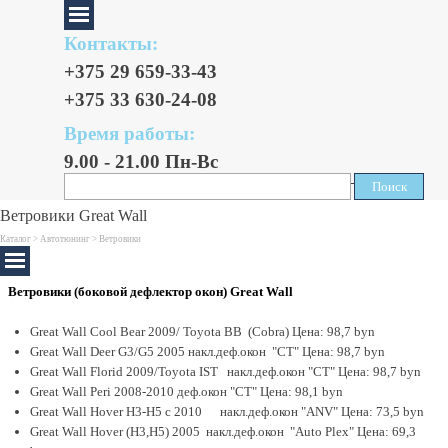
Контакты:
+375 29 659-33-43
+375 33 630-24-08
Время работы:
9.00 - 21.00 Пн-Вс
Поиск
Поиск
Ветровики Great Wall
Каталог >
Автотюнинг
> Ветровики
Ветровики (боковой дефлектор окон) Great Wall
Great Wall Cool Bear 2009/ Toyota BB (Cobra) Цена: 98,7 byn
Great Wall Deer G3/G5 2005 накл.деф.окон "CT" Цена: 98,7 byn
Great Wall Florid 2009/Toyota IST накл.деф.окон "CT" Цена: 98,7 byn
Great Wall Peri 2008-2010 деф.окон "CT" Цена: 98,1 byn
Great Wall Hover H3-H5 с 2010 накл.деф.окон "ANV" Цена: 73,5 byn
Great Wall Hover (H3,H5) 2005 накл.деф.окон "Auto Plex" Цена: 69,3