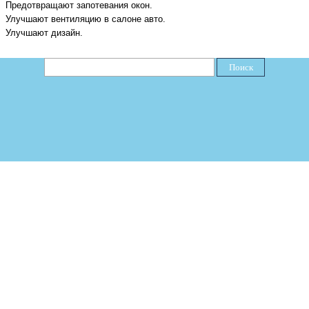
П
редотвращ
ают
запотевания окон
.
У
лучш
ают
вентиляци
ю
в салоне авто
.
У
лучш
ают
дизайн.
Поиск