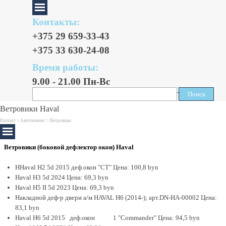
Контакты:
+375 29 659-33-43
+375 33 630-24-08
Время работы:
9.00 - 21.00 Пн-Вс
Поиск
Поиск
Ветровики Haval
Каталог >
Автотюнинг
> Ветровики
Ветровики (боковой дефлектор окон) Haval
HHaval H2 5d 2015 деф.окон "CT" Цена: 100,8 byn
Haval H3 5d 2024 Цена: 69,3 byn
Haval H5 II 5d 2023 Цена: 69,3 byn
Накладной деф-р двери а/м HAVAL H6 (2014-); арт.DN-HA-00002 Цена:
83,1 byn
Haval H6 5d 2015 деф.окон 1 "Commander" Цена: 94,5 byn