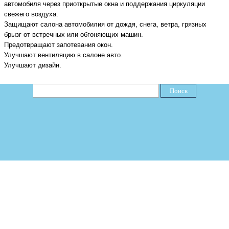
автомобиля через приоткрытые окна и поддержания циркуляции
свежего воздуха.
З
ащи
щают
салона автомобилия от дождя, снега, ветра, грязных
брызг от встречных или обгоняющих машин
.
П
редотвращ
ают
запотевания окон
.
У
лучш
ают
вентиляци
ю
в салоне авто
.
У
лучш
ают
дизайн.
Поиск