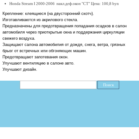
Honda Stream I 2000-2006 накл.деф.окон "CT" Цена: 100,8 byn
Крепление: клеящиеся (на двусторонний скотч)
.
Изготавливаются из
акрилового стекла
.
Предназначены для предотвращения попадания осадков в салон
автомобиля через приоткрытые окна и поддержания циркуляции
свежего воздуха.
З
ащи
щают
салона автомобилия от дождя, снега, ветра, грязных
брызг от встречных или обгоняющих машин
.
П
редотвращ
ают
запотевания окон
.
У
лучш
ают
вентиляци
ю
в салоне авто
.
У
лучш
ают
дизайн.
Поиск