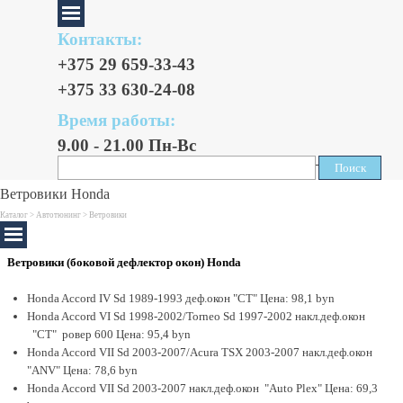
Контакты:
+375 29 659-33-43
+375 33 630-24-08
Время работы:
9.00 - 21.00 Пн-Вс
Поиск
Поиск
Ветровики Honda
Каталог >
Автотюнинг
> Ветровики
Ветровики (боковой дефлектор окон) Honda
Honda Accord IV Sd 1989-1993 деф.окон "CT" Цена: 98,1 byn
Honda Accord VI Sd 1998-2002/Torneo Sd 1997-2002 накл.деф.окон
"CT" ровер 600 Цена: 95,4 byn
Honda Accord VII Sd 2003-2007/Acura TSX 2003-2007 накл.деф.окон
"ANV" Цена: 78,6 byn
Honda Accord VII Sd 2003-2007 накл.деф.окон "Auto Plex" Цена: 69,3