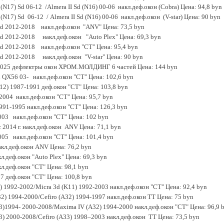
 (N17) Sd 06-12 /Аlmera II Sd (N16) 00-06 накл.деф.окон (Cobra) Цена: 94,8 byn
 (N17) Sd 06-12 / Аlmera II Sd (N16) 00-06 накл.деф.окон (V-star) Цена: 90 byn
 Sd 2012-2018 накл.деф.окон "ANV" Цена: 73,5 byn
 Sd 2012-2018 накл.деф.окон "Auto Plex" Цена: 69,3 byn
Sd 2012-2018 накл.деф.окон "CT" Цена: 95,4 byn
Sd 2012-2018 накл.деф.окон "V-star" Цена: 90 byn
2025 дефлектры окон ХРОМ.МОЛДИНГ 6 частей Цена: 144 byn
ti QX56 03- накл.деф.окон "CT" Цена: 102,6 byn
U12) 1987-1991 деф.окон "CT" Цена: 103,8 byn
2004 накл.деф.окон "CT" Цена: 95,7 byn
1991-1995 накл.деф.окон "CT" Цена: 126,3 byn
003 накл.деф.окон "CT" Цена: 102 byn
с 2014 г. накл.деф.окон ANV Цена: 71,1 byn
005 накл.деф.окон "CT" Цена: 101,4 byn
кл.деф.окон ANV Цена: 76,2 byn
л.деф.окон "Auto Plex" Цена: 69,3 byn
л.деф.окон "CT" Цена: 98,1 byn
7 деф.окон "CT" Цена: 100,8 byn
) 1992-2002/Micra 3d (K11) 1992-2003 накл.деф.окон "CT" Цена: 92,4 byn
2) 1994-2000/Cefiro (A32) 1994-1997 накл.деф.окон TT Цена: 75 byn
3)1994- 2000-2008/Maxima IV (A32) 1994-2000 накл.деф.окон "CT" Цена: 96,9 
) 2000-2008/Cefiro (A33) 1998–2003 накл.деф.окон TT Цена: 73,5 byn