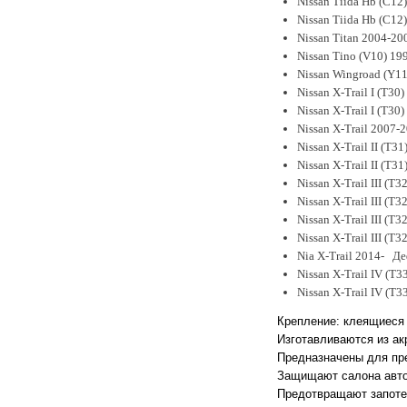
Nissan Tiida Hb (C12
Nissan Tiida Hb (C12
Nissan Titan 2004-20
Nissan Tino (V10) 19
Nissan Wingroad (Y11
Nissan X-Trail I (T3
Nissan X-Trail I (T3
Nissan X-Trail 2007-
Nissan X-Trail II (T31
Nissan X-Trail II (T3
Nissan X-Trail III (T
Nissan X-Trail III (T
Nissan X-Trail III (T
Nissan X-Trail III 
Nia X-Trail 2014- Д
Nissan X-Trail IV (T3
Nissan X-Trail IV (T
Крепление: клеящиеся 
Изготавливаются из
ак
Предназначены для пре
З
ащи
щают
салона авто
П
редотвращ
ают
запоте