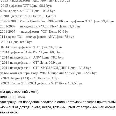
) 2015 накл.деф.окон "Auto Plex" Цена: 69,3 byn
) 2015 деф.окон "CT" Цена: 98,1 byn
07 накл.деф.окон "CT" Цена: 103,8 byn
98-2003 деф.окон "CT" Цена: 101,4 byn
) 1999-2005/ Mazda Familia Van 1999-2006 накл.деф.окон "CT" Цена: 99,9 byn
0) 2001-2007 накл.деф.окон "Auto Plex" Цена: 69,3 byn
0) 2001-2007 накл.деф.окон "CT" Цена: 96,9 byn
2014 г. кузов Т31 накл.деф.окон ANV Цена: 78 byn
) 2007 г Цена: 69,3 byn
1) 07-14 накл.деф.окон "CT" Цена: 96,9 byn
32) 2014 деф.окон "Auto Plex" Цена: 69,3 byn
32) 2014 накл.деф.окон "ANV" Цена: 78,6 byn
32) 2014 накл.деф.окон "CT" Цена: 96,9 byn
(T32) 2014 накл.деф.окон "CT" ХРОМ.МОЛДИНГ Цена: 130,8 byn
ефл бок окон 4 ч нерж молд WIND (широкий Хром) Цена: 122,7 byn
3) 2021, Rogue (T33) 2021 Цена: 69,3 byn
33) 2021/Rogue (T33) 2021 деф.окон "CT" Цена: 109,5 byn
(на двусторонний скотч)
.
рилового стекла
.
дотвращения попадания осадков в салон автомобиля через приоткрытые
мобилия от дождя, снега, ветра, грязных брызг от встречных или обго
вания окон
.