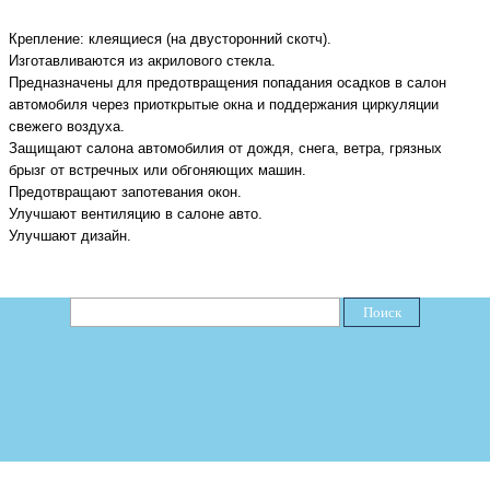
Крепление: клеящиеся (на двусторонний скотч)
.
Изготавливаются из
акрилового стекла
.
Предназначены для предотвращения попадания осадков в салон
автомобиля через приоткрытые окна и поддержания циркуляции
свежего воздуха.
З
ащи
щают
салона автомобилия от дождя, снега, ветра, грязных
брызг от встречных или обгоняющих машин
.
П
редотвращ
ают
запотевания окон
.
У
лучш
ают
вентиляци
ю
в салоне авто
.
У
лучш
ают
дизайн.
Поиск