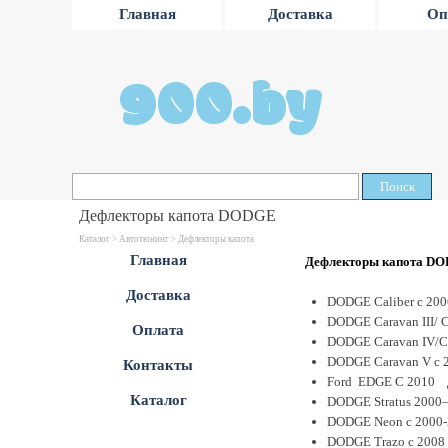
Главная
Доставка
Оп
900.by
Поиск
Дефлекторы капота DODGE
Каталог >
Автотюнинг
> Дефлекторы капота
Главная
Дефлектор
ы
капота D
Доставка
DODGE Caliber с 200
DODGE Caravan III/ 
Оплата
DODGE Caravan IV/C
DODGE Caravan V c 2
Контакты
Ford EDGE С 2010 д
Каталог
DODGE Stratus 2000–
DODGE Neon с 2000-
DODGE Trazo с 2008