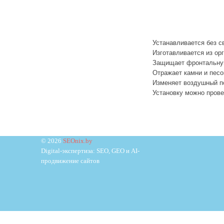
Устанавливается без с
И
зготавливается из ор
З
ащищает фронтальную
О
тражает камни и пес
И
зменяет воздушный по
Установку можно прове
© 2026
SEOnix.by
Digital-экспертиза: SEO, GEO и AI-
продвижение сайтов