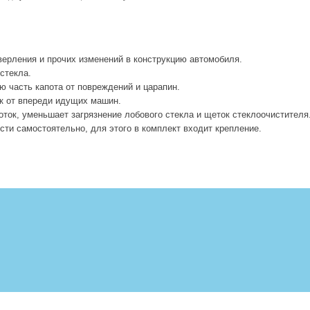
верления и прочих изменений в конструкцию автомобиля.
гс
т
екла
.
 часть капота от повреждений и царапин
.
ок от впереди идущих машин
.
ток, уменьшает загрязнение лобового стекла и щеток стеклоочистителя
сти самостоятельно, для этого в комплект входит крепление
.