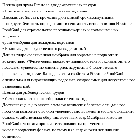
Пленка для пруда Firestone для декоративных прудов
• Противопожарные и промышленные водоемы
Высокая стойкость к проколам, длительный срок эксплуатации,
погодоустойчивость оправдывают возможность использования Firestone
PondGard для строительства противопожарных и промышленных
водоемов.
epdm мембрана для пожарных водоемов
• Водоемы для искусственного разведения рыб
Данная гидроизоляционная мембрана для водоема не подвержена
воздействию УФ-излучения, вредному влиянию озона и оксидантов, что
позволяет существенно снизить риск нарушения биологического
равновесия в водоеме. Благодаря этим свойствам Firestone PondGard
оптимальна для гидроизоляции водоемов, создаваемых для искусственного
разведения рыб.
Пленка для рыбоводческих прудов
• Сельскохозяйственные сборники сточных вод
Доступная цена, но вместе с тем экологическая безопасность данного
продукта позволяет с полной уверенностью применять его для оснащения
сельскохозяйственных сборников сточных вод. Мембрана Firestone
PondGard с успехом прошла тестирование на применение в
животноводческих фермах, поэтому в ее надежности нет никаких
сомнений.