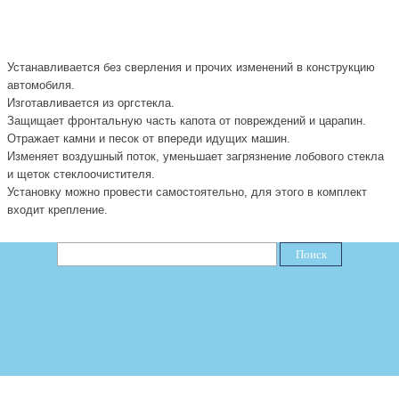
Устанавливается без сверления и прочих изменений в конструкцию
автомобиля.
И
зготавливается из оргс
т
екла
.
З
ащищает фронтальную часть капота от повреждений и царапин
.
О
тражает камни и песок от впереди идущих машин
.
И
зменяет воздушный поток, уменьшает загрязнение лобового стекла
и щеток стеклоочистителя.
Установку можно провести самостоятельно, для этого в комплект
входит крепление
.
Поиск