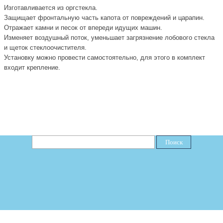
И
зготавливается из оргс
т
екла
.
З
ащищает фронтальную часть капота от повреждений и царапин
.
О
тражает камни и песок от впереди идущих машин
.
И
зменяет воздушный поток, уменьшает загрязнение лобового стекла
и щеток стеклоочистителя.
Установку можно провести самостоятельно, для этого в комплект
входит крепление
.
Поиск