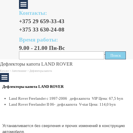
Контакты:
+375 29 659-33-43
+375 33 630-24-08
Время работы:
9.00 - 21.00 Пн-Вс
Поиск
Поиск
Дефлекторы капота LAND ROVER
Каталог >
Автотюнинг
> Дефлекторы капота
Дефлекторы капота LAND ROVER
Land Rover Freelander c 1997-2006 дефл.капота VIP Цена: 67,5 byn
Land Rover Freelander II 06- дефл.капота V-star Цена: 114,0 byn
Устанавливается без сверления и прочих изменений в конструкцию
автомобиля.