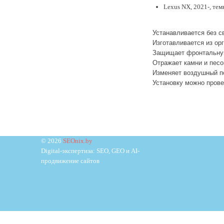
Lexus NX, 2021-, тем
Устанавливается без с
И
зготавливается из ор
З
ащищает фронтальную
О
тражает камни и пес
И
зменяет воздушный по
Установку можно прове
© 2026
SEOnix.by
Digital-экспертиза: SEO, GEO и AI-
продвижение сайтов