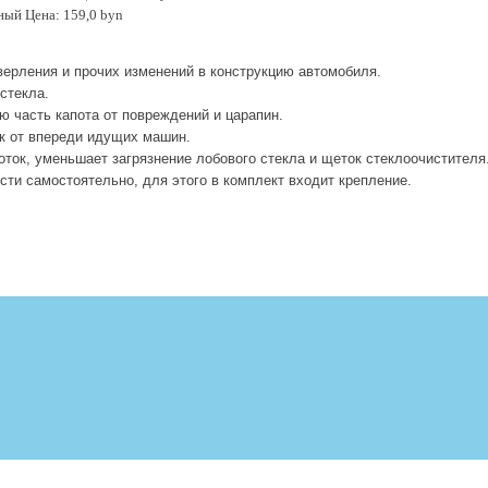
ный Цена: 159,0 byn
верления и прочих изменений в конструкцию автомобиля.
гс
т
екла
.
 часть капота от повреждений и царапин
.
ок от впереди идущих машин
.
ток, уменьшает загрязнение лобового стекла и щеток стеклоочистителя
сти самостоятельно, для этого в комплект входит крепление
.