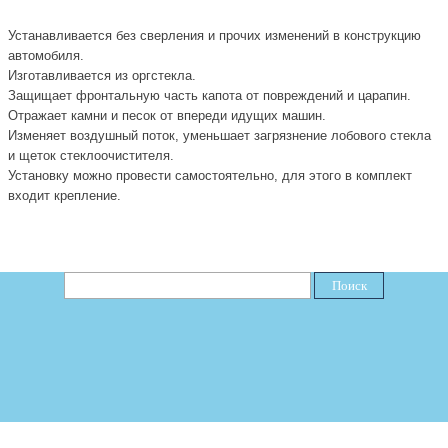
Устанавливается без сверления и прочих изменений в конструкцию
автомобиля.
И
зготавливается из оргс
т
екла
.
З
ащищает фронтальную часть капота от повреждений и царапин
.
О
тражает камни и песок от впереди идущих машин
.
И
зменяет воздушный поток, уменьшает загрязнение лобового стекла
и щеток стеклоочистителя.
Установку можно провести самостоятельно, для этого в комплект
входит крепление
.
Поиск