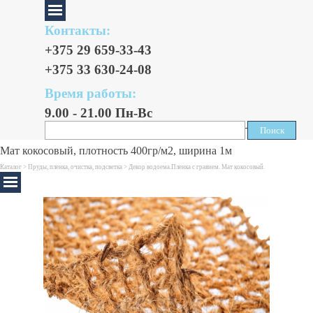
Контакты:
+375 29 659-33-43
+375 33 630-24-08
Время работы:
9.00 - 21.00 Пн-Вс
Поиск
Поиск
Мат кокосовый, плотность 400гр/м2, ширина 1м
Каталог >
Пруды, пленка, очистка, подсветка
>
Декор водоема.Пленка с гравием. Мат кокосовый.