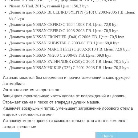
Nissan X-Trail, 2015-, темный Цена: 150,3 byn
Д/капота для NISSAN BLUEBIRD SYLPHY (G10) С 2003-2005 Г.В. Цена:
68,4 byn
Д/капота для NISSAN CEFIRO C 1994-1998 Г.В. Цена: 72,9 byn
Д/капота для NISSAN CEFIRO С 1998-2003 Г.В. Цена: 70,5 byn
Д/капота для NISSAN FRONTIER (D40) С 2006 Г.В. Цена: 70,5 byn
Д/капота для NISSAN KUBISTAR С 2003-08 Г.В. Цена: 69,0 byn
Д/капота для NISSAN MARCH (K12) С 2002-2010 Г.В. Цена: 72,9 byn
Д/капота для NISSAN NP200 С 2008-09 Г.В. Цена: 69,0 byn
Д/капота для NISSAN PATHFINDER (R50) С 2001 Г.В. Цена: 70,5 byn
Д/капота для NISSAN PICKUP (D22) С 2001-2008 Г.В. Цена: 70,5 byn
Устанавливается без сверления и прочих изменений в конструкцию
автомобиля.
И
зготавливается из оргс
т
екла
.
З
ащищает фронтальную часть капота от повреждений и царапин
.
О
тражает камни и песок от впереди идущих машин
.
И
зменяет воздушный поток, уменьшает загрязнение лобового стекла
и щеток стеклоочистителя.
Установку можно провести самостоятельно, для этого в комплект
входит крепление
.
Поиск