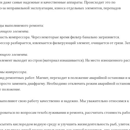
ти даже самые надежные и качественные аппараты. Происходит это по
з-за неправильной эксплуатации, износа отдельных элементов, перепадов
ды выполняемого ремонта:
ующего элемента.
асть компрессора. Через некоторые время фильтр банально загрязняется.
рессор разбирается, извлекается фильтрующий элемент, очищается от грязи. За
ющего элемента.
лемент выходит из строя (материал изнашивается).
На место изношенного рас
мы компрессора.
ид ремонтных работ. Магнит, переходит в положение аварийной остановки и 
 просто заменить диафрагму. Необходимо отключить режим аварийной остановк
е положение.
ыполняют свою работу качественно и надежно. Мы уважительно относимся к к
роваться по вопросам техобслуживания и ремонта, рассчитать стоимость рабо
сытить кислородом водную среду и улучшить жизнедеятельность рыб, улиток 
р для пруда зимой можно использовать как антиобледенитель, что сэкономит 