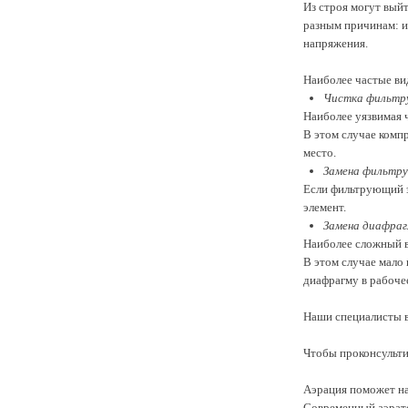
Из строя могут вый
разным причинам: и
напряжения.
Наиболее частые ви
Чистка фильтр
Наиболее уязвимая ч
В этом случае комп
место.
Замена фильтру
Если фильтрующий э
элемент.
Замена диафраг
Наиболее сложный в
В этом случае мало
диафрагму в рабоче
Наши специалисты в
Чтобы проконсульти
Аэрация поможет на
Современный аэрато