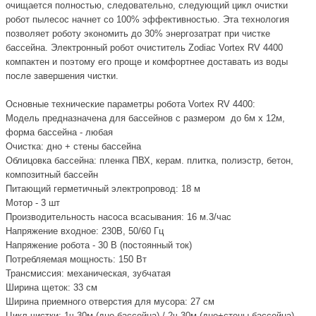
очищается полностью, следовательно, следующий цикл очистки
робот пылесос начнет со 100% эффективностью. Эта технология
позволяет роботу экономить до 30% энергозатрат при чистке
бассейна. Электронный робот очиститель Zodiac Vortex RV 4400
компактен и поэтому его проще и комфортнее доставать из воды
после завершения чистки.
Основные технические параметры робота Vortex RV 4400:
Модель предназначена для бассейнов с размером до 6м х 12м,
форма бассейна - любая
Очистка: дно + стены бассейна
Облицовка бассейна: пленка ПВХ, керам. плитка, полиэстр, бетон,
композитный бассейн
Питающий герметичный электропровод: 18 м
Мотор - 3 шт
Производительность насоса всасывания: 16 м.3/час
Напряжение входное: 230В, 50/60 Гц
Напряжение робота - 30 В (постоянный ток)
Потребляемая мощность: 150 Вт
Трансмиссия: механическая, зубчатая
Ширина щеток: 33 см
Ширина приемного отверстия для мусора: 27 см
Цикл чистки: 1ч.30м (дно бассейна) / 2ч.30м (дно+стены бассейна)