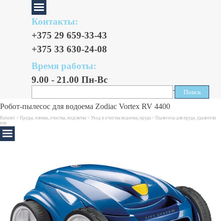
Контакты:
+375 29 659-33-43
+375 33 630-24-08
Время работы:
9.00 - 21.00 Пн-Вс
Поиск
Поиск
Робот-пылесос для водоема Zodiac Vortex RV 4400
Каталог >
Пруды, пленка, очистка, подсветка
>
Уход и очистка водоема, пруда
>
Пылесосы для пруда, удалители
ила