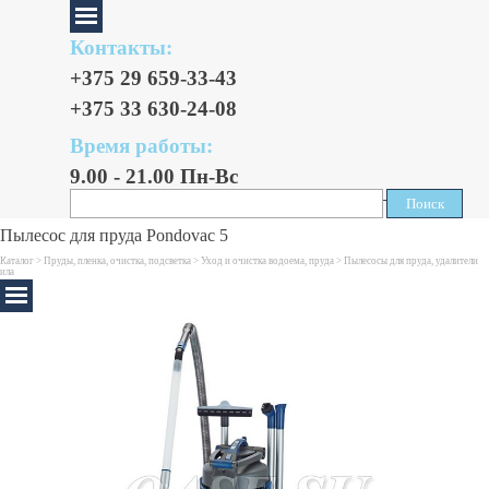
Контакты:
+375 29 659-33-43
+375 33 630-24-08
Время работы:
9.00 - 21.00 Пн-Вс
Поиск
Поиск
Пылесос для пруда Pondovac 5
Каталог >
Пруды, пленка, очистка, подсветка
>
Уход и очистка водоема, пруда
>
Пылесосы для пруда, удалители
ила