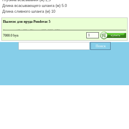
Длина всасывающего шланга (м) 5.0
Длина сливного шланга (м) 10
Пылесос для пруда Pondovac 5
Размеры (Д х Ш х В) мм. 435х395х670
7000.0 byn
Номинальное напряжение 220-240 В / 50 Гц
Энергопотребление Вт. 1700
Поиск
Длина кабеля питания м. 7,5
Вес кг. 27
Глубина всасывания (м) 2,5
Длина всасывающего шланга (м) 5.0
Длина сливного шланга (м) 10