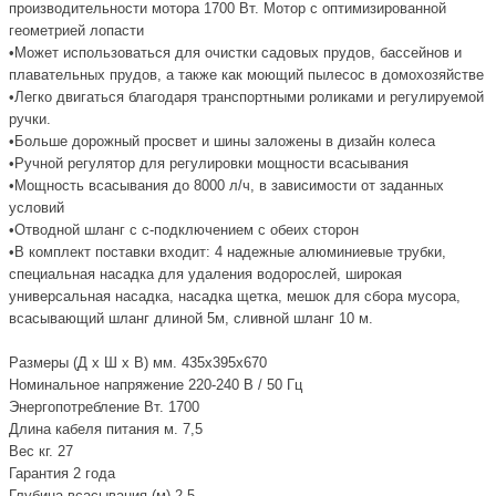
производительности мотора 1700 Вт. Мотор с оптимизированной
геометрией лопасти
•Может использоваться для очистки садовых прудов, бассейнов и
плавательных прудов, а также как моющий пылесос в домохозяйстве
•Легко двигаться благодаря транспортными роликами и регулируемой
ручки.
•Больше дорожный просвет и шины заложены в дизайн колеса
•Ручной регулятор для регулировки мощности всасывания
•Мощность всасывания до 8000 л/ч, в зависимости от заданных
условий
•Отводной шланг с с-подключением с обеих сторон
•В комплект поставки входит: 4 надежные алюминиевые трубки,
специальная насадка для удаления водорослей, широкая
универсальная насадка, насадка щетка, мешок для сбора мусора,
всасывающий шланг длиной 5м, сливной шланг 10 м.
Размеры (Д х Ш х В) мм. 435х395х670
Номинальное напряжение 220-240 В / 50 Гц
Энергопотребление Вт. 1700
Длина кабеля питания м. 7,5
Вес кг. 27
Гарантия 2 года
Глубина всасывания (м) 2,5