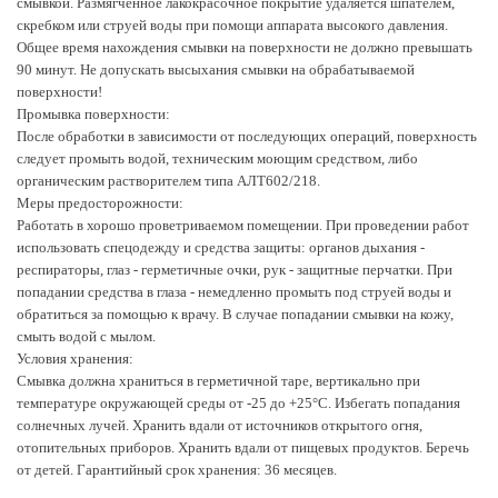
смывкой. Размягченное лакокрасочное покрытие удаляется шпателем,
скребком или струей воды при помощи аппарата высокого давления.
Общее время нахождения смывки на поверхности не должно превышать
90 минут. Не допускать высыхания смывки на обрабатываемой
поверхности!
Промывка поверхности:
После обработки в зависимости от последующих операций, поверхность
следует промыть водой, техническим моющим средством, либо
органическим растворителем типа АЛТ602/218.
Меры предосторожности:
Работать в хорошо проветриваемом помещении. При проведении работ
использовать спецодежду и средства защиты: органов дыхания -
респираторы, глаз - герметичные очки, рук - защитные перчатки. При
попадании средства в глаза - немедленно промыть под струей воды и
обратиться за помощью к врачу. В случае попадании смывки на кожу,
смыть водой с мылом.
Условия хранения:
Смывка должна храниться в герметичной таре, вертикально при
температуре окружающей среды от -25 до +25°С. Избегать попадания
солнечных лучей. Хранить вдали от источников открытого огня,
отопительных приборов. Хранить вдали от пищевых продуктов. Беречь
от детей. Гарантийный срок хранения: 36 месяцев.