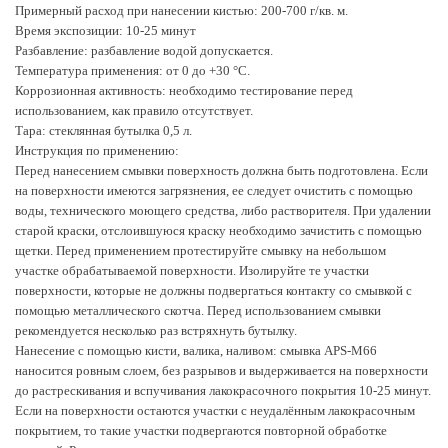
Примерный расход при нанесении кистью: 200-700 г/кв. м.
Время экспозиции: 10-25 минут
Разбавление: разбавление водой допускается.
Температура применения: от 0 до +30 °С.
Коррозионная активность: необходимо тестирование перед
использованием, как правило отсутствует.
Тара: стеклянная бутылка 0,5 л.
Инструкция по применению:
Перед нанесением смывки поверхность должна быть подготовлена. Если
на поверхности имеются загрязнения, ее следует очистить с помощью
воды, технического моющего средства, либо растворителя. При удалении
старой краски, отслоившуюся краску необходимо зачистить с помощью
щетки. Перед применением протестируйте смывку на небольшом
участке обрабатываемой поверхности. Изолируйте те участки
поверхности, которые не должны подвергаться контакту со смывкой с
помощью металлического скотча. Перед использованием смывки
рекомендуется несколько раз встряхнуть бутылку.
Нанесение с помощью кисти, валика, наливом: смывка APS-М66
наносится ровным слоем, без разрывов и выдерживается на поверхности
до растрескивания и вспучивания лакокрасочного покрытия 10-25 минут.
Если на поверхности остаются участки с неудалённым лакокрасочным
покрытием, то такие участки подвергаются повторной обработке