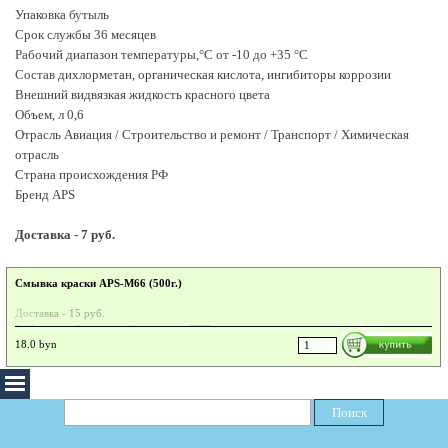
Упаковка бутыль
Срок службы 36 месяцев
Рабочий диапазон температуры,°С от -10 до +35 °С
Состав дихлорметан, органическая кислота, ингибиторы коррозии
Внешний видвязкая жидкость красного цвета
Объем, л 0,6
Отрасль Авиация / Строительство и ремонт / Транспорт / Химическая
отрасль
Страна происхождения РФ
Бренд APS
Доставка - 7 руб.
Смывка краски APS-М66 (500г.)
Доставка - 15 руб.
Эффективный недорогой удалитель ЛКП.
18.0 byn
Эффективный состав для удаления лакокрасочных покрытий. Удаляет большинство
ЛКП. Возможно разбавление водой. Во многих случаях будет служить прекрасной
альтернативой более дорогим составам.
Поиск