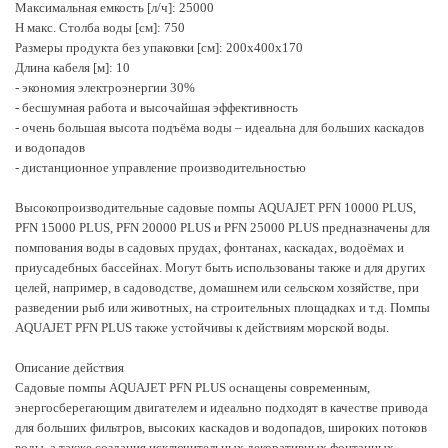
- очень большая высота подъёма воды – идеальна для больших каскадов и
Максимальная емкость [л/ч]: 25000
водопадов
H макс. Столба воды [см]: 750
- дистанционное управление производительностью
Размеры продукта без упаковки [см]: 200x400x170
Длина кабеля [м]: 10
- экономия электроэнергии 30%
- бесшумная работа и высочайшая эффективность
- очень большая высота подъёма воды – идеальна для больших каскадов
и водопадов
- дистанционное управление производительностью
Высокопроизводительные садовые помпы AQUAJET PFN 10000 PLUS,
PFN 15000 PLUS, PFN 20000 PLUS и PFN 25000 PLUS предназначены для
помпования воды в садовых прудах, фонтанах, каскадах, водоёмах и
приусадебных бассейнах. Могут быть использованы также и для других
целей, например, в садоводстве, домашнем или сельском хозяйстве, при
разведении рыб или животных, на строительных площадках и т.д. Помпы
AQUAJET PFN PLUS также устойчивы к действиям морской воды.
Описание действия
Садовые помпы AQUAJET PFN PLUS оснащены современным,
энергосберегающим двигателем и идеально подходят в качестве привода
для больших фильтров, высоких каскадов и водопадов, широких потоков
воды, а также создания исключительных декоративных фонтанных