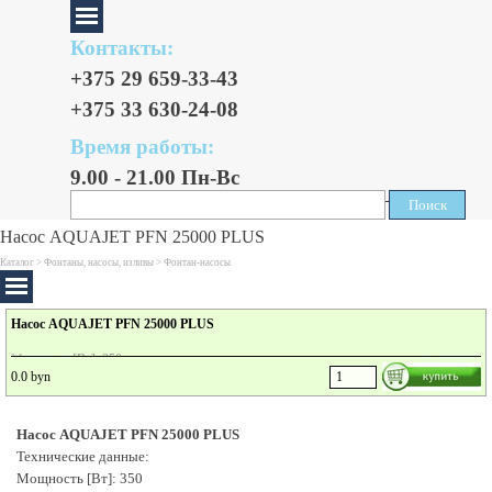
Контакты:
+375 29 659-33-43
+375 33 630-24-08
Время работы:
9.00 - 21.00 Пн-Вс
Поиск
Поиск
Насос AQUAJET PFN 25000 PLUS
Каталог >
Фонтаны, насосы, изливы
>
Фонтан-насосы
Насос AQUAJET PFN 25000 PLUS
Мощность [Вт]: 350
0.0 byn
Максимальная емкость [л/ч]: 25000
H макс. Столба воды [см]: 750
Размеры продукта без упаковки [см]: 200x400x170
Насос AQUAJET PFN 25000 PLUS
Длина кабеля [м]: 10
Технические данные:
- экономия электроэнергии 30%
- бесшумная работа и высочайшая эффективность
Мощность [Вт]: 350