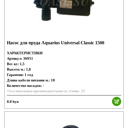
Насос для пруда Aquarius Universal Classic 1500
ХАРАКТЕРИСТИКИ
Артикул: 36951
Вес кг.: 1,5
Высота м.: 1,8
Гарантия: 1 год
Длина кабеля питания м.: 10
Количество насадок: -
Максимальная производительность л/мин.: 25
Максимальная производительность л/час.: 1500
0.0 byn
Номинальное напряжение: 230 В / 50 Гц
Площадь всасывающего фильтра (см²): 75
Размеры (Д х Ш х В) мм: 125 х 80 х 75