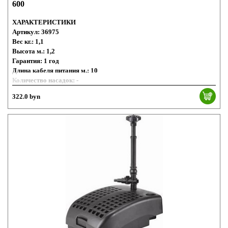
600
ХАРАКТЕРИСТИКИ
Артикул: 36975
Вес кг.: 1,1
Высота м.: 1,2
Гарантия: 1 год
Длина кабеля питания м.: 10
Количество насадок: -
Максимальная производительность л/мин.: 10
322.0 byn
Максимальная производительность л/час.: 600
Номинальное напряжение: 230 В / 50 Гц
Площадь всасывающего фильтра (см²): 45
Размеры (Д х Ш х В) мм: 98 х 57 х 62
Соединение, напорная сторона мм.: ?
Телескопический удлинитель для насадок: -
Тип установки: Погружной / сухой
Электронное регулирование: Нет
Энергопотребление Вт.: 7