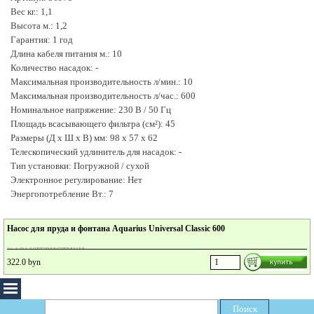
Вес кг.: 1,1
Высота м.: 1,2
Гарантия: 1 год
Длина кабеля питания м.: 10
Количество насадок: -
Максимальная производительность л/мин.: 10
Максимальная производительность л/час.: 600
Номинальное напряжение: 230 В / 50 Гц
Площадь всасывающего фильтра (см²): 45
Размеры (Д х Ш х В) мм: 98 х 57 х 62
Телескопический удлинитель для насадок: -
Тип установки: Погружной / сухой
Электронное регулирование: Нет
Энергопотребление Вт.: 7
Насос для пруда и фонтана Aquarius Universal Classic 600
ХАРАКТЕРИСТИКИ
322.0 byn
Артикул: 36975
Вес кг.: 1,1
Высота м.: 1,2
Гарантия: 1 год
Поиск