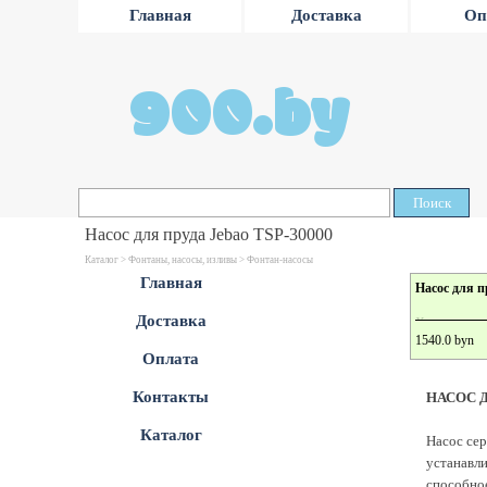
Главная
Доставка
Оп
900.by
Поиск
Насос для пруда Jebao TSP-30000
Каталог >
Фонтаны, насосы, изливы
>
Фонтан-насосы
Главная
Насос для п
Доставка
Характеристи
1540.0 byn
Оплата
Контакты
НАСОС Д
Каталог
Насос сер
устанавли
способное