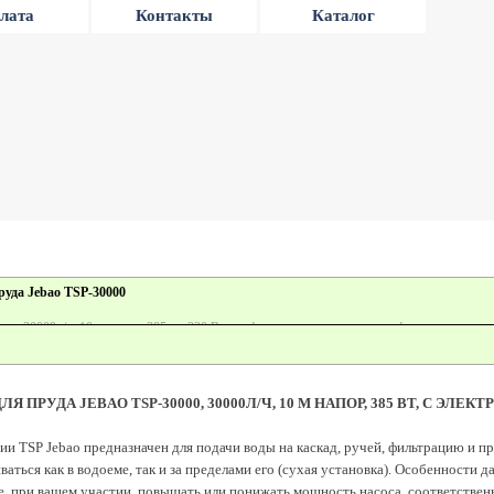
лата
Контакты
Каталог
руда Jebao TSP-30000
ки: 30000л/ч, 10 м напор, 385 вт, 220 В, для фильтра, ручья, водопада, фонтана.
ЛЯ ПРУДА JEBAO TSP-30000, 30000Л/Ч, 10 М НАПОР, 385 ВТ, С 
ии TSP Jebao предназначен для подачи воды на каскад, ручей, фильтрацию и 
ваться как в водоеме, так и за пределами его (сухая установка). Особенности 
, при вашем участии, повышать или понижать мощность насоса, соответственно