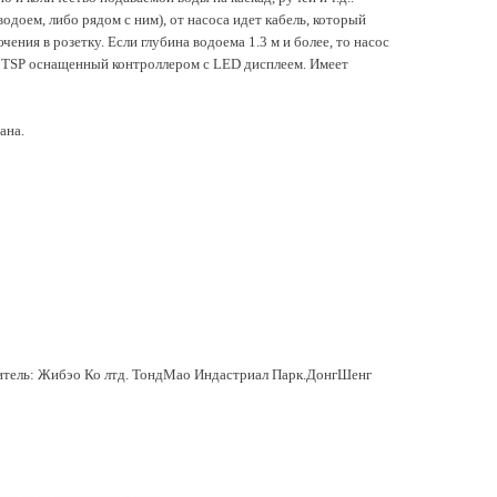
водоем, либо рядом с ним), от насоса идет кабель, который
ения в розетку. Если глубина водоема 1.3 м и более, то насос
o TSP оснащенный контроллером с LED дисплеем. Имеет
ана.
итель: Жибэо Ко лтд. ТондМао Индастриал Парк.ДонгШенг