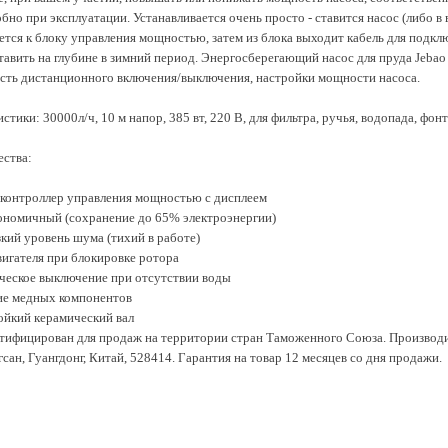
бно при эксплуатации. Устанавливается очень просто - ставится насос (либо в 
тся к блоку управления мощностью, затем из блока выходит кабель для подключ
авить на глубине в зимний период. Энергосберегающий насос для пруда Jeba
сть дистанционного включения/выключения, настройки мощности насоса.
истики:
30000л/ч, 10 м напор, 385 вт, 220 В, для фильтра, ручья, водопада, фонт
ства:
контроллер управления мощностью с дисплеем
ономичный (сохранение до 65% электроэнергии)
кий уровень шума (тихий в работе)
игателя при блокировке ротора
ческое выключение при отсутствии воды
ие медных компонентов
ойкий керамический вал
ртифицирован для продаж на территории стран Таможенного Союза. Производ
гсан, Гуангдонг, Китай, 528414. Гарантия на товар 12 месяцев со дня продажи.