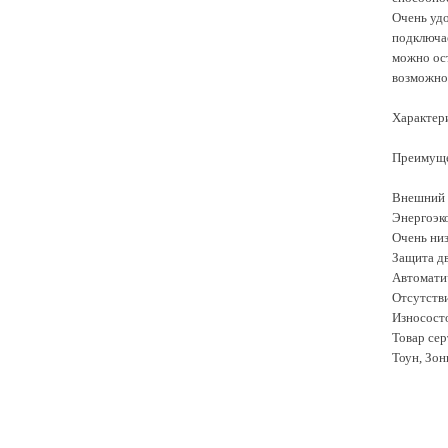
Очень удо
подключае
можно ост
возможно
Характер
Преимуще
Внешний 
Энергоэк
Очень низ
Защита дв
Автомати
Отсутств
Износост
Товар се
Тоун, Зон