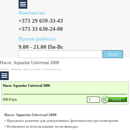
Контакты:
+375 29 659-33-43
+375 33 630-24-08
Время работы:
9.00 - 21.00 Пн-Вс
Поиск
Поиск
Насос Aquarius Universal 2000
Каталог >
Фонтаны, насосы, изливы
>
Фонтан-насосы
Насос Aquarius Universal 2000
• Идеальное решение для декоративных фонтанов внутри помещения.
600.0 byn
• Возможность использование на мелководье.
• Вся серия насосов Aquarius Universal оборудована температурным выключателем.
• Легкая регулировка мощности.
Насос Aquarius Universal 2000
• Возможно также установка на улице.
• Идеальное решение для декоративных фонтанов внутри помещения.
• Погружная и сухая установка.
• Возможность использование на мелководье.