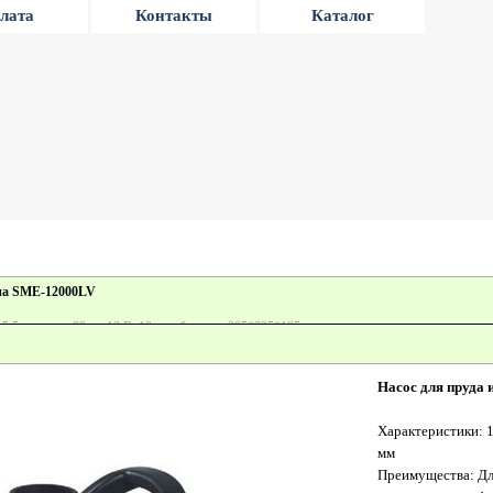
лата
Контакты
Каталог
ана SME-12000LV
5,5 м напор, 90 вт, 12 В, 10 м кабель, кг, 305*235*185 мм
ного создания фонтана, ручья, каскада, водопада, подачи воды на фильтр
Насос для пруда
Характеристики: 12
мм
Преимущества: Для