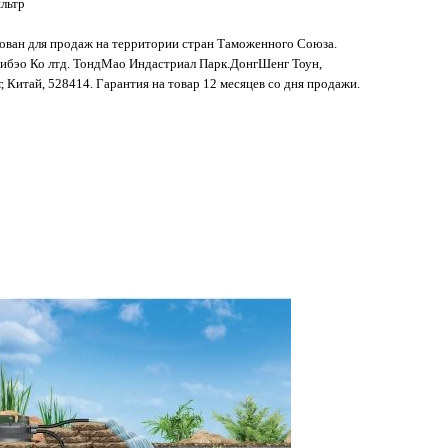
ильтр
ован для продаж на территории стран Таможенного Союза.
ибэо Ко лтд. ТондМао Индастриал Парк.ДонгШенг Тоун,
г, Китай, 528414. Гарантия на товар 12 месяцев со дня продажи.