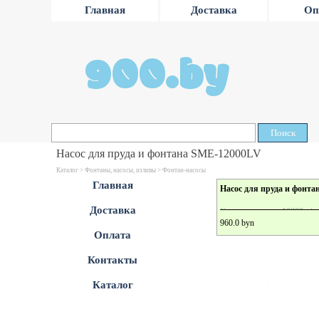
Главная
Доставка
Оп
900.by
Поиск
Насос для пруда и фонтана SME-12000LV
Каталог >
Фонтаны, насосы, изливы
>
Фонтан-насосы
Главная
Насос для пруда и фонт
Доставка
Характеристики: 12000 л/ч, 
960.0 byn
Оплата
Преимущества: Для безопас
Контакты
Каталог