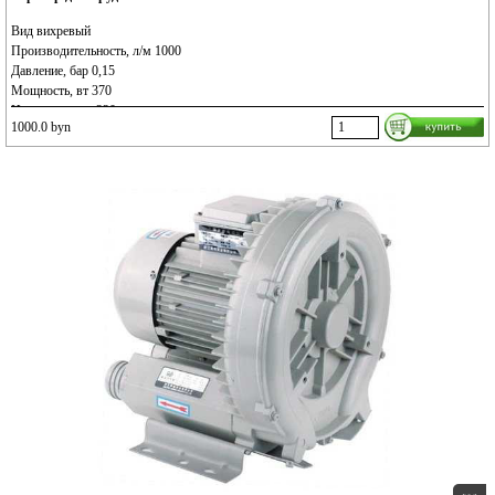
Вид вихревый
Производительность, л/м 1000
Давление, бар 0,15
Мощность, вт 370
Напряжение, в 220
1000.0 byn
Длина кабеля, м 1,3
Масса, кг 12
Размеры, мм 270*240*266
Подключение выход 44мм
Особенности может работать зимой и летом