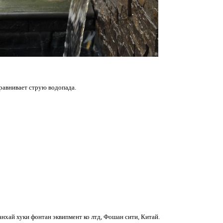
равнивает струю водопада.
хай хуки фонтан эквипмент ко лтд, Фошан сити, Китай.