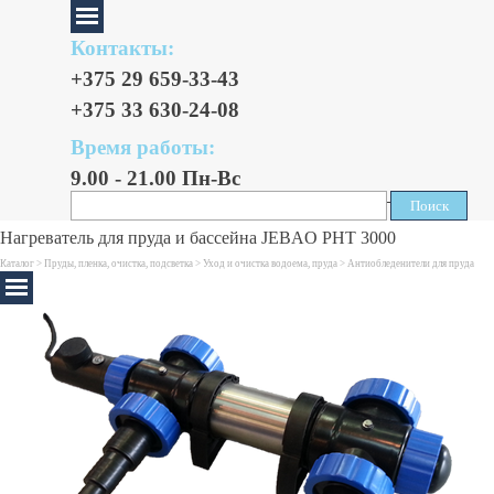
Контакты:
+375 29 659-33-43
+375 33 630-24-08
Время работы:
9.00 - 21.00 Пн-Вс
Поиск
Поиск
Нагреватель для пруда и бассейна JEBAO PHT 3000
Каталог >
Пруды, пленка, очистка, подсветка
>
Уход и очистка водоема, пруда
>
Антиобледенители для пруда