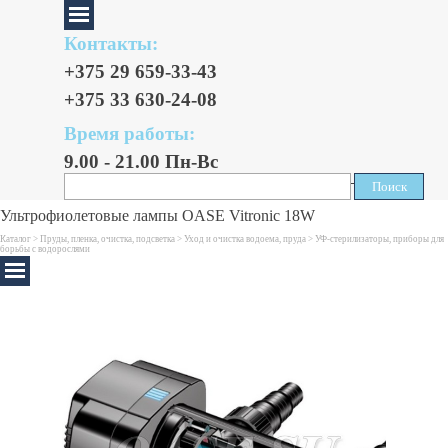
Контакты:
+375 29 659-33-43
+375 33 630-24-08
Время работы:
9.00 - 21.00 Пн-Вс
Поиск
Поиск
Ультрофиолетовые лампы OASE Vitronic 18W
Каталог >
Пруды, пленка, очистка, подсветка
>
Уход и очистка водоема, пруда
>
УФ-стерилизаторы, приборы для
борьбы с водорослями