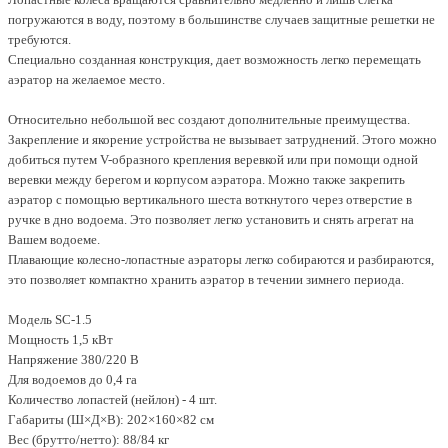
погружаются в воду, поэтому в большинстве случаев защитные решетки не
требуются.
Специально созданная конструкция, дает возможность легко перемещать
аэратор на желаемое место.
Относительно небольшой вес создают дополнительные преимущества.
Закрепление и якорение устройства не вызывает затруднений. Этого можно
добиться путем V-образного крепления веревкой или при помощи одной
веревки между берегом и корпусом аэратора. Можно также закрепить
аэратор с помощью вертикального шеста воткнутого через отверстие в
ручке в дно водоема. Это позволяет легко установить и снять агрегат на
Вашем водоеме.
Плавающие колесно-лопастные аэраторы легко собираются и разбираются,
это позволяет компактно хранить аэратор в течении зимнего периода.
Модель SC-1.5
Мощность 1,5 кВт
Напряжение 380/220 В
Для водоемов до 0,4 га
Количество лопастей (нейлон) - 4 шт.
Габариты (Ш×Д×В): 202×160×82 см
Вес (брутто/нетто): 88/84 кг