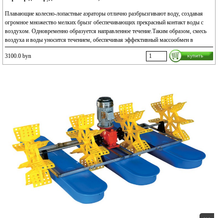
Плавающие колесно-лопастные аэраторы отлично разбрызгивают воду, создавая
огромное множество мелких брызг обеспечивающих прекрасный контакт воды с
воздухом. Одновременно образуется направленное течение.Таким образом, смесь
воздуха и воды уносится течением, обеспечивая эффективный массообмен в
водоеме.
3100.0 byn
Активный воздух и течение обеспечивают очень хорошее обогащение кислородом
застойных зон.При этом также происходит дегазация, с удалением азота, двуокиси
углерода, сероводорода и других газов.