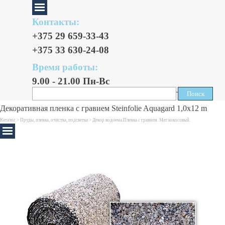
Контакты:
+375 29 659-33-43
+375 33 630-24-08
Время работы:
9.00 - 21.00 Пн-Вс
Поиск
Поиск
Декоративная пленка с гравием Steinfolie Aquagard 1,0х12 m
Каталог >
Пруды, пленка, очистка, подсветка
>
Декор водоема.Пленка с гравием. Мат кокосовый.