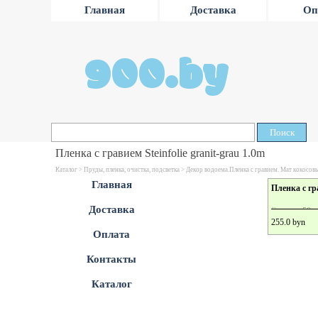
Главная
Доставка
Оп
900.by
Поиск
Пленка с гравием Steinfolie granit-grau 1.0m
Каталог >
Пруды, пленка, очистка, подсветка
>
Декор водоема.Пленка с гравием. Мат кокосов
Главная
Пленка с гра
Доставка
Вес , кг: 50
255.0 byn
Длина , м: 1.
Оплата
Толщина , мм
Цвет: Серый
Контакты
Ширина , м: 
Каталог