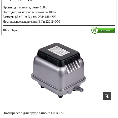
Производительность, л/мин 150,0
Подходит для прудов объемом до 100 м³
Размеры (Д х Ш х В ), мм 238×186×200
Номинальное напряжение, В/Гц 220-240/50
Энергопотребление, Вт 100
1075.0 byn
Длина кабеля, м 10,0
Вес, кг 6,9
Класс защиты, IP 44
Компрессор для пруда SunSun HJB-150