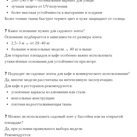
200–240 г/м² – оптимальный вариант для улицы
лучшая защита от UV-излучения
более высокая устойчивость к выгоранию и осадкам
Более тонкие ткани быстрее теряют цвет и хуже защищают от солнца.
❓ Какое основание нужно для садового зонта?
Основание подбирается в зависимости от размера зонта:
2,5–3 м → от 20–40 кг
большие и консольные модели → 40 кг и выше
Для открытых площадок и кафе особенно важно использовать
утяжелённые основания для устойчивости при ветре.
❓ Подходят ли садовые зонты для кафе и коммерческого использования?
Да, многие модели рассчитаны на интенсивную эксплуатацию.
Для кафе и ресторанов рекомендуются:
усиленные каркасы из алюминия или стали
консольные конструкции
плотная водоотталкивающая ткань
❓ Можно ли использовать садовый зонт у бассейна или на открытой
площадке?
Да, при условии правильного выбора модели.
Рекомендуется: