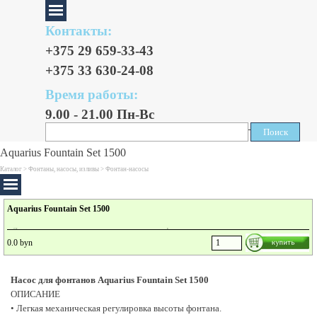
Контакты:
+375 29 659-33-43
+375 33 630-24-08
Время работы:
9.00 - 21.00 Пн-Вс
Поиск
Поиск
Aquarius Fountain Set 1500
Каталог >
Фонтаны, насосы, изливы
>
Фонтан-насосы
Aquarius Fountain Set 1500
• Легкая механическая регулировка высоты фонтана.
0.0 byn
• В комплект поставки включены 3 фонтанные насадки (Vulkan, Lava, Magma) для
создания различных водных образов.
• Телескопическое трубное удлинение со встроенной шарнирной головкой для
Насос для фонтанов Aquarius Fountain Set 1500
индивидуального ориентирования фонтана.
ОПИСАНИЕ
• Дополнительный выход для подключения небольших водотоков или ручьев.
• Подставка основания для устойчивого положения на дне пруда.
• Легкая механическая регулировка высоты фонтана.