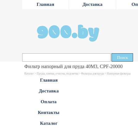
Главная
Доставка
Оп
900.by
Поиск
Фильтр напорный для пруда 40М3, CPF-20000
Каталог >
Пруды, пленка, очистка, подсветка
>
Фильтры для пруда
>
Напорные фильтры
Главная
Доставка
Оплата
Контакты
Каталог