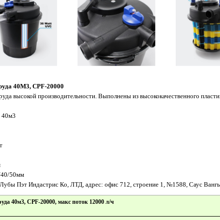
руда 40М3, CPF-20000
руда высокой производительности. Выполнены из высококачественного пласти
с 40м3
т
м
/40/50мм
убы Пэт Индастрис Ко, ЛТД, адрес: офис 712, строение 1, №1588, Саус Вангь
да 40м3, CPF-20000, макс поток 12000 л/ч